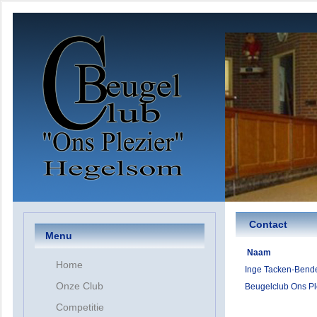
Contact
Menu
Naam
Home
Inge Tacken-Bend
Onze Club
Beugelclub Ons Pl
Competitie